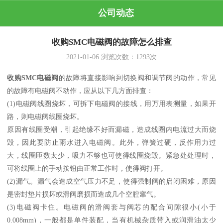
公司动态
收购SMC电磁阀的故障怎么排查
2021-01-06
浏览次数：
1293
次
收购SMC电磁阀
的故障将直接影响到切换阀和调节阀的动作，常见
的故障有电磁阀不动作，应从以下几方面排查：
(1)电磁阀线圈烧坏，可拆下电磁阀的接线，用万用表测量，如果开
路，则电磁阀线圈烧坏。
原因有线圈受潮，引起绝缘不好而漏磁，造成线圈内电流过大而烧
毁，因此要防止雨水进入电磁阀。此外，弹簧过硬，反作用力过
大，线圈匝数太少，吸力不够也可使得线圈烧毁。紧急处处理时，
可将线圈上的手动按钮由正常工作时，使得阀打开。
(2)漏气。漏气会造成空气压力不足，使得强制阀的启闭困难，原因
是密封垫片损坏或滑阀磨损而造成几个空腔窜气。
(3)电磁阀卡住。电磁阀的滑阀套与阀芯的配合间隙很小(小于
0.008mm)，一般都是单件装配，当有机械杂质带入或润滑油太少