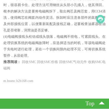
时，很容易卡住。处理方法可用钢丝从头部小孔捅入，使其弹回。
根本的解决方法是要将电磁阀拆下，取出阀芯及阀芯套，用CCI4清
洗，使得阀芯在阀套内动作灵活。拆卸时应注意各部件的装配顺序
及外部接线位置，以便重新装配及接线正确，还要检查油雾器喷油
孔是否堵塞，润滑油是否足够。
(4)电磁阀接线头松动或线头脱落，电磁阀不得电，可紧固线头。在
处理切换系统的电磁阀故障时，应选择适当的时机，等该电磁阀处
于失电时进行处理，若在一个切换间隙内处理不完，可将切换系统
暂停，从容处理。
推荐阅读：
回收SMC
回收SMC价格
回收SMC气动元件
收购SMC电
磁阀
m.hssmc.b2b168.com
Top