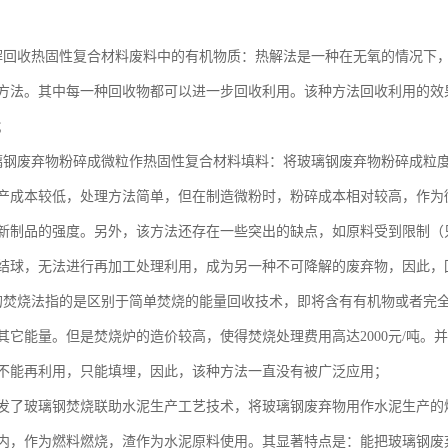
解回收热固性复合材料废料中的有机物质：热解法是一种在无氧的情况下
方法。其中每一种回收物都可以进一步回收利用。该种方法回收利用的效
；
璃钢废弃物粉碎成微粒作热固性复合材料填料：将玻璃钢废弃物粉碎成粒
产成本较低，处理方法简单，但在制造微粉时，粉碎成本相对较高，作为微
新制品的强度。另外，该方法还存在一些突出的缺点，如原料受到限制（
结球，无法进行再加工处理利用，成为另一种不可降解的废弃物，因此，
的焚烧法指的是区别于简单焚烧的能量回收技术，即将含有有机物或者完
其它能量。但是焚烧炉的造价较高，使得焚烧处理费用高达2000元/吨
不能再利用，只能填埋，因此，该种方法一直没有被广泛应用；
发了玻璃钢焚烧联助水泥生产工艺技术，将玻璃钢废弃物用作水泥生产的
内，作为燃料燃烧，渣作为水泥原料使用。其显著特点是：能把玻璃钢废