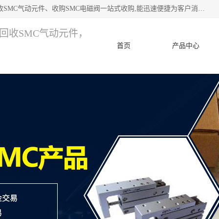
深圳市宝安区诚芯源电子商行 主要从事：回收SMC价格、回收SMC气动元件、收购SMC电磁阀一站式收购,能迅速便捷为客户消化库存、减少仓储、回笼资金，我们交易灵活方便，现金支付，价格优势合理，在业务方面赢得广大客户的一致好评 热情欢迎有库存需要处理的客户 请尽快联系我们
，回收SMC气动元件，
首页
产品中心