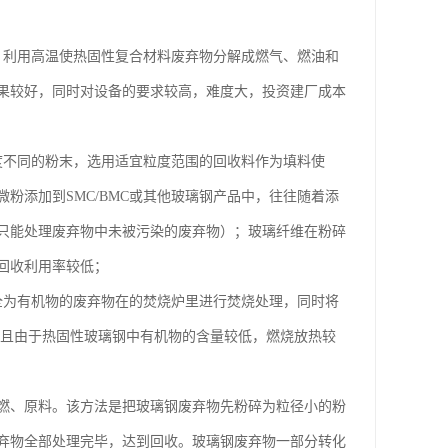
，利用高温使热固性复合材料废弃物分解成燃气、燃油和
果较好，同时对设备的要求较高，难度大，投资建厂成本
度不同的粉末，选用适宜粒度范围的回收料作为填料使
粉添加到SMC/BMC或其他玻璃钢产品中，往往随着添
只能处理废弃物中未被污染的废弃物）；玻璃纤维在粉碎
回收利用率较低；
全为有机物的废弃物在的焚烧炉里进行焚烧处理，同时将
。并且由于热固性玻璃钢中有机物的含量较低，燃烧放热较
燃、原料。该方法是把玻璃钢废弃物先粉碎为粒径小的粉
弃物全部处理完毕，达到回收。玻璃钢废弃物一部分转化