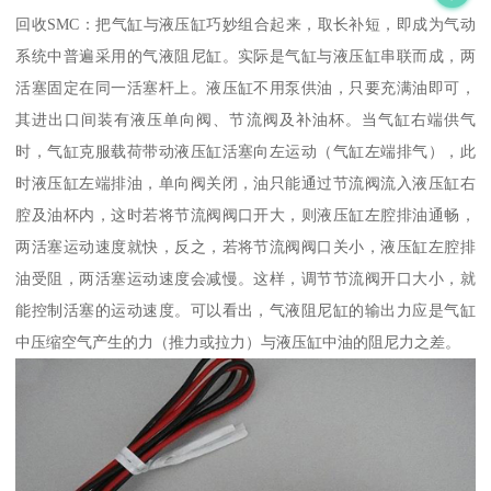
回收SMC：把气缸与液压缸巧妙组合起来，取长补短，即成为气动
系统中普遍采用的气液阻尼缸。实际是气缸与液压缸串联而成，两
活塞固定在同一活塞杆上。液压缸不用泵供油，只要充满油即可，
其进出口间装有液压单向阀、节流阀及补油杯。当气缸右端供气
时，气缸克服载荷带动液压缸活塞向左运动（气缸左端排气），此
时液压缸左端排油，单向阀关闭，油只能通过节流阀流入液压缸右
腔及油杯内，这时若将节流阀阀口开大，则液压缸左腔排油通畅，
两活塞运动速度就快，反之，若将节流阀阀口关小，液压缸左腔排
油受阻，两活塞运动速度会减慢。这样，调节节流阀开口大小，就
能控制活塞的运动速度。可以看出，气液阻尼缸的输出力应是气缸
中压缩空气产生的力（推力或拉力）与液压缸中油的阻尼力之差。