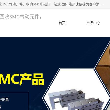
深圳市宝安区诚芯源电子商行 主要从事：回收SMC价格、回收SMC气动元件、收购SMC电磁阀一站式收购,能迅速便捷为客户消化库存、减少仓储、回笼资金，我们交易灵活方便，现金支付，价格优势合理，在业务方面赢得广大客户的一致好评 热情欢迎有库存需要处理的客户 请尽快联系我们
，回收SMC气动元件，
首页
产品中心