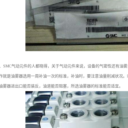
件、SMC气动元件的人都晓得，关于气动元件来说，设备的气密性还有油
作就是油雾器选用一周补油一次的标准，补油时，要注意油量削减状况。
油雾器进出口能否装反，油道能否阻塞，所选油雾器的标准能否适宜。