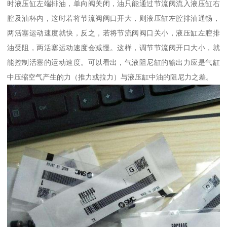
时液压缸左端排油，单向阀关闭，油只能通过节流阀流入液压缸右
腔及油杯内，这时若将节流阀阀口开大，则液压缸左腔排油通畅，
两活塞运动速度就快，反之，若将节流阀阀口关小，液压缸左腔排
油受阻，两活塞运动速度会减慢。这样，调节节流阀开口大小，就
能控制活塞的运动速度。可以看出，气液阻尼缸的输出力应是气缸
中压缩空气产生的力（推力或拉力）与液压缸中油的阻尼力之差。