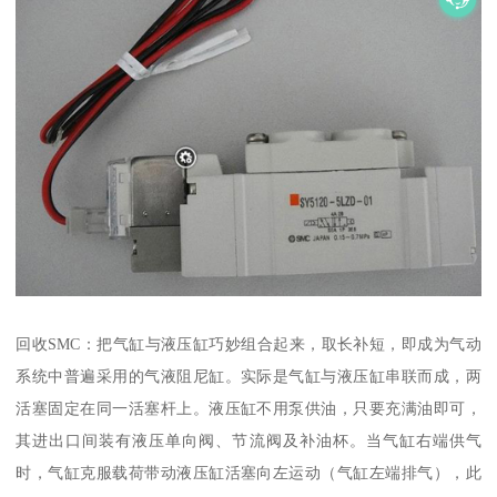
回收SMC：把气缸与液压缸巧妙组合起来，取长补短，即成为气动
系统中普遍采用的气液阻尼缸。实际是气缸与液压缸串联而成，两
活塞固定在同一活塞杆上。液压缸不用泵供油，只要充满油即可，
其进出口间装有液压单向阀、节流阀及补油杯。当气缸右端供气
时，气缸克服载荷带动液压缸活塞向左运动（气缸左端排气），此