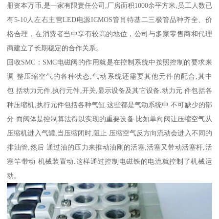
册资本万币,是一家有限责任公司,厂房面积1000余平方米,员工人数已
有5-10人左右主营LED电源ICMOS管肖特基二三极管品种齐全、价
格合理，在消费者当中享有较高的地位，公司与多家零售商和代理
商建立了长期稳定的合作关系。
回收SMC：SMC电磁阀的作用就是在控制系统中按照控制的要求来
调 整压缩空气的各种状态,气动系统还需要其他元件的配合,其中
包 括动力元件,执行元件,开关,显示设备及其它设备.动力元 件包括各
种压缩机,执行元件包括各种气缸.这些都是气动系统中 不可缺少的部
分.而阀体是控制算法得以实现的重要设备.比如单向阀让压缩空气从
压缩机进入气罐,当压缩闭时,阻止 压缩空气反方向流动会进入不同的
排油管,然后 通过油的压力来推动油刚的活塞,活塞又带动活塞杆,活
塞竿带动 机械装置动.这样通过控制电磁铁的电流就控制了机械运
动。