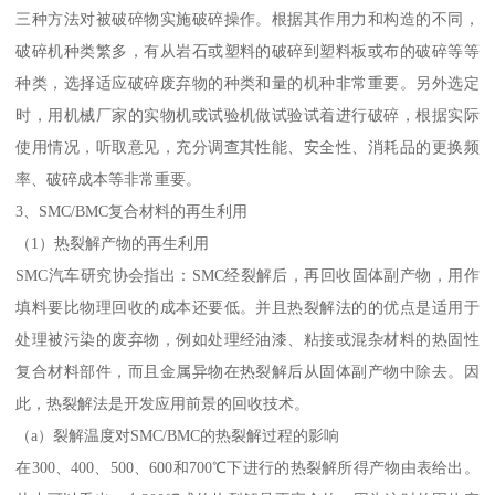
三种方法对被破碎物实施破碎操作。根据其作用力和构造的不同，
破碎机种类繁多，有从岩石或塑料的破碎到塑料板或布的破碎等等
种类，选择适应破碎废弃物的种类和量的机种非常重要。另外选定
时，用机械厂家的实物机或试验机做试验试着进行破碎，根据实际
使用情况，听取意见，充分调查其性能、安全性、消耗品的更换频
率、破碎成本等非常重要。
3、SMC/BMC复合材料的再生利用
（1）热裂解产物的再生利用
SMC汽车研究协会指出：SMC经裂解后，再回收固体副产物，用作
填料要比物理回收的成本还要低。并且热裂解法的的优点是适用于
处理被污染的废弃物，例如处理经油漆、粘接或混杂材料的热固性
复合材料部件，而且金属异物在热裂解后从固体副产物中除去。因
此，热裂解法是开发应用前景的回收技术。
（a）裂解温度对SMC/BMC的热裂解过程的影响
在300、400、500、600和700℃下进行的热裂解所得产物由表给出。