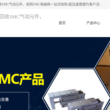
深圳市宝安区诚芯源电子商行 主要从事：回收SMC价格、回收SMC气动元件、收购SMC电磁阀一站式收购,能迅速便捷为客户消化库存、减少仓储、回笼资金，我们交易灵活方便，现金支付，价格优势合理，在业务方面赢得广大客户的一致好评 热情欢迎有库存需要处理的客户 请尽快联系我们
，回收SMC气动元件，
首页
产品中心