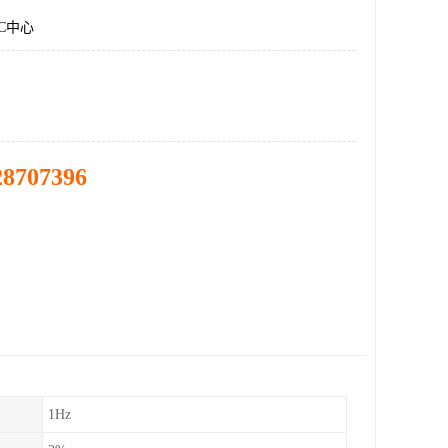
C中心
28707396
1Hz