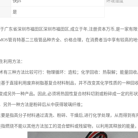
快μs
环境湿度
是
于广东省深圳市福田区深圳市福田区,成立于年,注册资本万币,是一家有限责任
ICMOS管肖特基二三极管品种齐全、价格合理，在消费者当中享有较高的
再生利用方法：
技术有三种方法比较可行：物理循环：造粒；化学回收：热裂解；能量回收
是基于直接利用废弃树脂基复合材料制品，并不改变其化学性质的一种回
变成另外一种产品。因此,必须将热固性复合材料切割或粉碎成一定的形
，另外一种方法是粉碎后从中获得玻璃纤维；
主要是指高分子材料通过清洗、粉碎、干燥后,进行化学处理，从而得到有
是指燃烧不能以其他方法加工的混合塑料或残留物，以利用其释放的能量