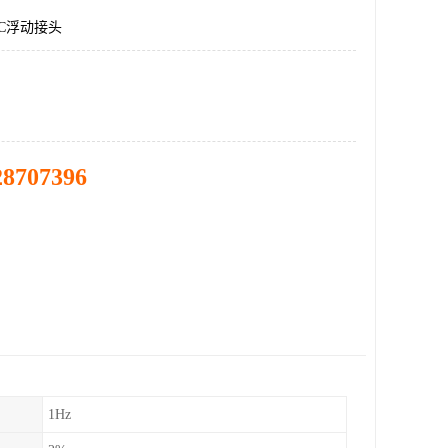
C浮动接头
28707396
1Hz