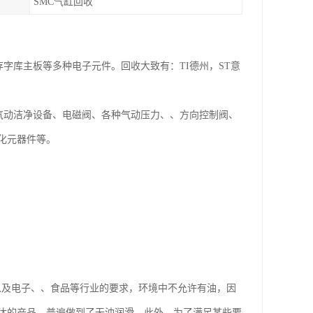
SMC气缸回收
存字库主板等多种电子元件。回收大致有：TI德州，ST意
要包括气动洁净设备、电磁阀、各种气动压力、、方向控制阀、
化元器件等。
染以及电子、、食品等行业的要求，环境中不允许有油，因
汰的产品，普遍做到了无油润滑。此外，为了满足某些要