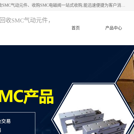
深圳市宝安区诚芯源电子商行 主要从事：回收SMC价格、回收SMC气动元件、收购SMC电磁阀一站式收购,能迅速便捷为客户消化库存、减少仓储、回笼资金，我们交易灵活方便，现金支付，价格优势合理，在业务方面赢得广大客户的一致好评 热情欢迎有库存需要处理的客户 请尽快联系我们
，回收SMC气动元件，
首页
产品中心