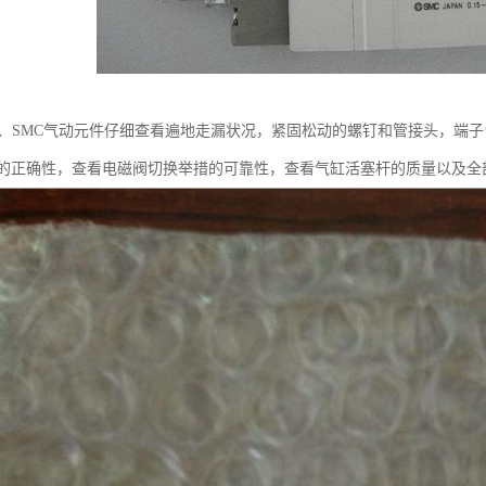
件、SMC气动元件仔细查看遍地走漏状况，紧固松动的螺钉和管接头，端
的正确性，查看电磁阀切换举措的可靠性，查看气缸活塞杆的质量以及全