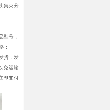
接头集束分
品型号，
格；
发货，发
以免运输
立即支付