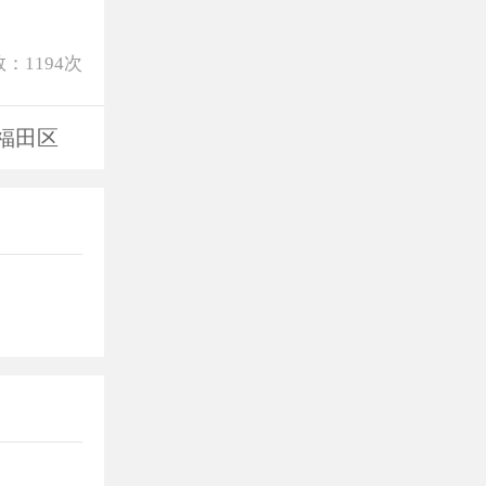
数：
1194
次
福田区