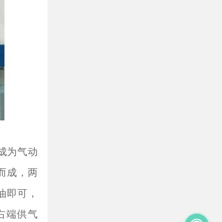
成为气动
而成，两
油即可，
右端供气