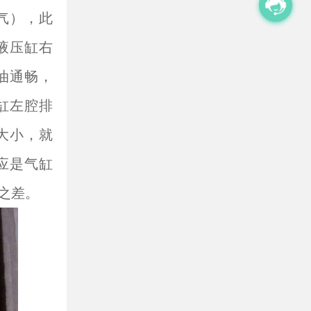
气），此
液压缸右
油通畅，
缸左腔排
大小，就
应是气缸
之差。