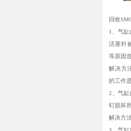
回收SM
1、气
活塞杆
等原因
解决方
的工作
2、气
钉损坏
解决方
3、气