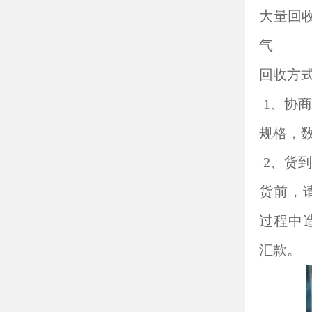
大量回收
气
回收方
1、协
规格，
2、货
货前，
过程中
汇款。