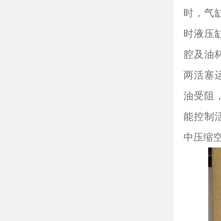
时，气
时液压
腔及油
两活塞
油受阻
能控制
中压缩