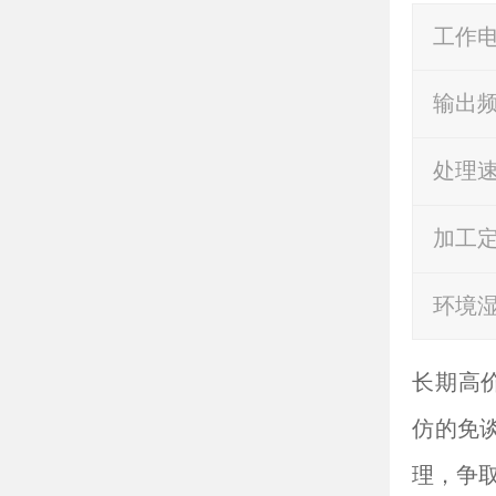
工作
输出
处理
加工
环境
长期高价
仿的免谈
理，争