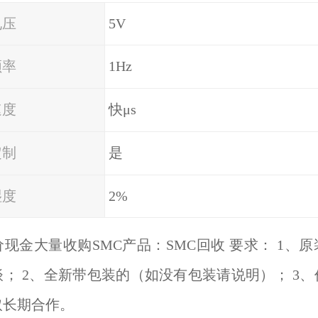
电压
5V
频率
1Hz
速度
快μs
定制
是
湿度
2%
现金大量收购SMC产品：SMC回收 要求： 1、
； 2、全新带包装的（如没有包装请说明）； 3
取长期合作。