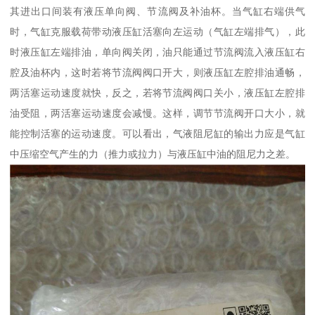
其进出口间装有液压单向阀、节流阀及补油杯。当气缸右端供气
时，气缸克服载荷带动液压缸活塞向左运动（气缸左端排气），此
时液压缸左端排油，单向阀关闭，油只能通过节流阀流入液压缸右
腔及油杯内，这时若将节流阀阀口开大，则液压缸左腔排油通畅，
两活塞运动速度就快，反之，若将节流阀阀口关小，液压缸左腔排
油受阻，两活塞运动速度会减慢。这样，调节节流阀开口大小，就
能控制活塞的运动速度。可以看出，气液阻尼缸的输出力应是气缸
中压缩空气产生的力（推力或拉力）与液压缸中油的阻尼力之差。