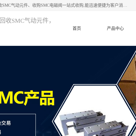
深圳市宝安区诚芯源电子商行 主要从事：回收SMC价格、回收SMC气动元件、收购SMC电磁阀一站式收购,能迅速便捷为客户消化库存、减少仓储、回笼资金，我们交易灵活方便，现金支付，价格优势合理，在业务方面赢得广大客户的一致好评 热情欢迎有库存需要处理的客户 请尽快联系我们
，回收SMC气动元件，
首页
产品中心